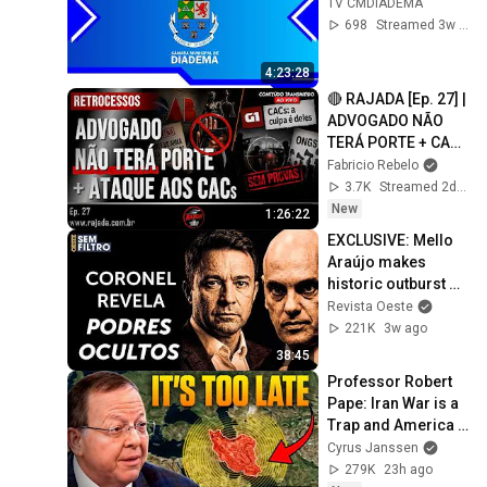
TV CMDIADEMA
698
Streamed 3w ago
4:23:28
🔴 RAJADA [Ep. 27] | 
ADVOGADO NÃO 
TERÁ PORTE + CACs 
(NOVAMENTE) SOB 
Fabricio Rebelo
ATAQUE DA GLOBO | 
3.7K
Streamed 2d ago
🅵🆁
New
1:26:22
EXCLUSIVE: Mello 
Araújo makes 
historic outburst 
and exposes the rot 
Revista Oeste
in politics
221K
3w ago
38:45
Professor Robert 
Pape: Iran War is a 
Trap and America 
Has No Way Out!
Cyrus Janssen
279K
23h ago