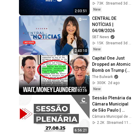
PINGOS NOS IS - 
73K
Streamed 3d ago
04/08/2026
New
2:03:51
CENTRAL DE 
NOTÍCIAS | 
04/08/2026
SBT News
15K
Streamed 3d ago
New
2:40:10
Capital One Just 
Dropped an Atomic 
Bomb on Trump (w/ 
Andrew 
The Bulwark
Weissmann) | 
300K
2d ago
Illegal News
New
57:16
Sessão Plenária da 
Câmara Municipal 
de São Paulo | 
27/08/2025
Câmara Municipal de São Paulo
2.2K
Streamed 11mo ago
6:56:21