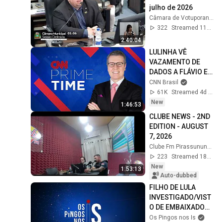
julho de 2026
Câmara de Votuporanga
322
Streamed 11d ago
2:40:04
LULINHA VÊ 
VAZAMENTO DE 
DADOS A FLÁVIO E 
PEDE APURAÇÃO | 
CNN Brasil
CNN PRIME TIME
61K
Streamed 4d ago
New
1:46:53
CLUBE NEWS - 2ND 
EDITION - AUGUST 
7, 2026
Clube Fm Pirassununga
223
Streamed 18h ago
New
1:53:13
Auto-dubbed
FILHO DE LULA 
INVESTIGADO/VIST
O DE EMBAIXADORA 
É REVOGADO | OS 
Os Pingos nos Is