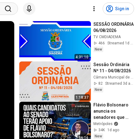
Sign in
SESSÃO ORDINÁRIA 
06/08/2026
TV CMDIADEMA
466
Streamed 1d ago
New
4:31:10
Sessão Ordinária 
Nª 11 - 04/08/2026
Câmara Municipal de Lajes Pintadas-RN
82
Streamed 3d ago
New
1:18:37
Flávio Bolsonaro 
anuncia os 
senadores que 
serão apoiados 
Metrópoles
pelo PL em 2026
34K
1d ago
New
56:16