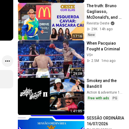
The truth: Bruno 
Gagliasso, 
McDonald's, and 
the champagne 
Revista Oeste
socialist
29K
14h ago
New
17:16
When Pacquiao 
Fought a Criminal
VS+
2.5M
1mo ago
29:08
Smokey and the 
Bandit II
Action & adventure 1980
Free with ads
PG
1:41:05
SESSÃO ORDINÁRIA 
16/07/2026