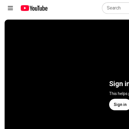
Sign i
This helps
Sign in