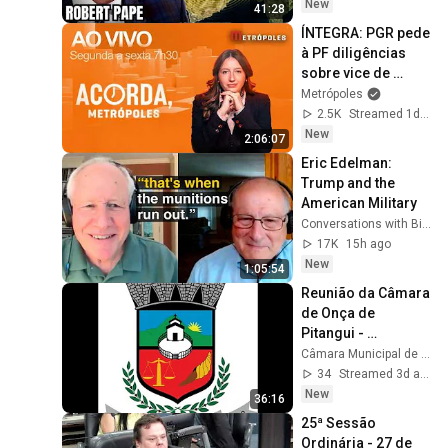
New
41:28
ÍNTEGRA: PGR pede 
à PF diligências 
sobre vice de 
Flávio Bolsonaro | 
Metrópoles
Fim da greve da 
2.5K
Streamed 1d ago
CPTM
New
2:06:07
Eric Edelman: 
Trump and the 
American Military
Conversations with Bill Kristol
17K
15h ago
New
1:05:54
Reunião da Câmara 
de Onça de 
Pitangui - 
04/08/2026
Câmara Municipal de Onça de Pitangui
34
Streamed 3d ago
New
36:16
25ª Sessão 
Ordinária - 27 de 