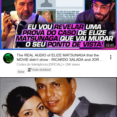
11:20
The REAL AUDIO of ELIZE MATSUNAGA that the
MOVIE didn't show - RICARDO SALADA and JORGE
LORDELLO
Cortes do Inteligência [OFICIAL]
•
19K views
Auto-dubbed
New