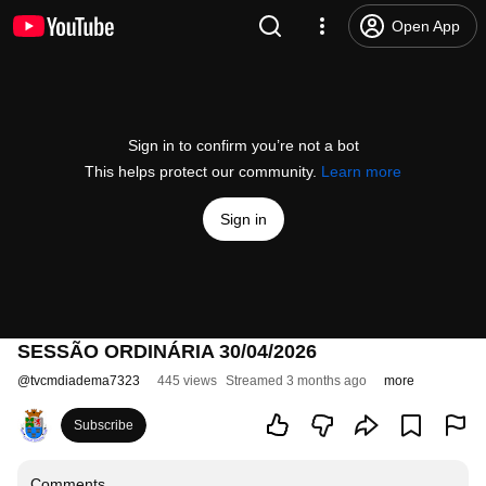
Open App
Sign in to confirm you’re not a bot
This helps protect our community.
Learn more
Sign in
SESSÃO ORDINÁRIA 30/04/2026
@
tvcmdiadema7323
445 views
Streamed 3 months ago
more
Subscribe
Comments