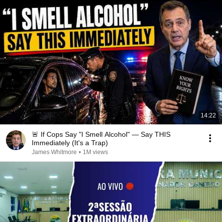
14:22
🚨 If Cops Say "I Smell Alcohol" — Say THIS
Immediately (It's a Trap)
James Whitmore
•
1M views