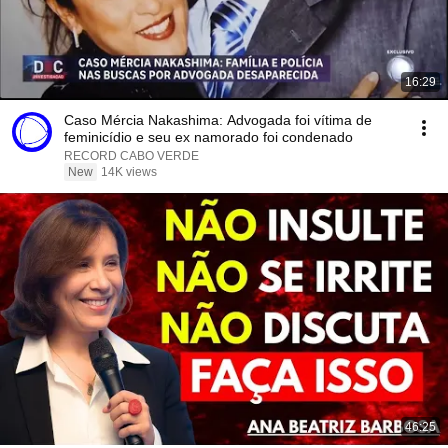
16:29
Caso Mércia Nakashima: Advogada foi vítima de
feminicídio e seu ex namorado foi condenado
RECORD CABO VERDE
New
14K views
46:25