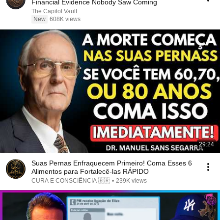
Financial Evidence Nobody Saw Coming
The Capitol Vault
New
608K views
29:24
Suas Pernas Enfraquecem Primeiro! Coma Esses 6
Alimentos para Fortalecê-las RÁPIDO
CURA E CONSCIÊNCIA 🇧🇷
•
239K views