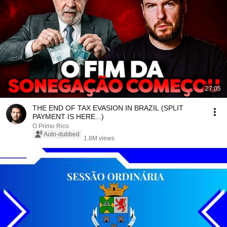
27:05
THE END OF TAX EVASION IN BRAZIL (SPLIT
PAYMENT IS HERE...)
O Primo Rico
Auto-dubbed
1.8M views