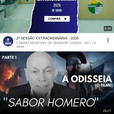
6:34
2ª SESSÃO EXTRAORDINÁRIA - 2026
CÂMARA MUNICIPAL DE SENADOR CANEDO - GO
•
74
views
29:27