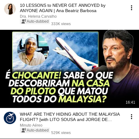
10 LESSONS to NEVER GET ANNOYED by
ANYONE AGAIN | Ana Beatriz Barbosa
Dra. Helena Carvalho
Auto-dubbed
333K views
16:41
WHAT ARE THEY HIDING ABOUT THE MALAYSIA
FLIGHT? [with LITO SOUSA and JORGE DE
SOUZA]
Minuto Aéreo
Auto-dubbed
529K views