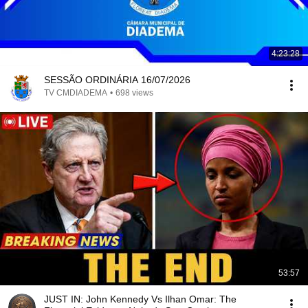
4:23:28
SESSÃO ORDINÁRIA 16/07/2026
TV CMDIADEMA
•
698 views
53:57
JUST IN: John Kennedy Vs Ilhan Omar: The