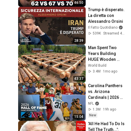
46:50
Trump è disperato. 
La diretta con 
Alessandro Orsini
Il Fatto Quotidiano
539K
Streamed 4mo ago
28:39
Man Spent Two 
Years Building 
HUGE Wooden 
House for his 
World Build
Family | Start to 
3.4M
1mo ago
Finish by 
43:37
@bjornbrenton
Carolina Panthers 
vs. Arizona 
Cardinals | 2026 
Hall of Fame Game 
NFL
Highlights
1.3M
19h ago
New
15:04
'All He Had To Do Is 
Tell The Truth...': 