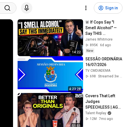
Sign in
🚨 If Cops Say "I 
Smell Alcohol" — 
Say THIS 
Immediately (It's a 
James Whitmore
Trap)
895K
6d ago
New
14:22
SESSÃO ORDINÁRIA 
16/07/2026
TV CMDIADEMA
698
Streamed 3w ago
4:23:28
Covers That Left 
Judges 
SPEECHLESS | AGT 
2025
Talent Replay
12M
7mo ago
51:51