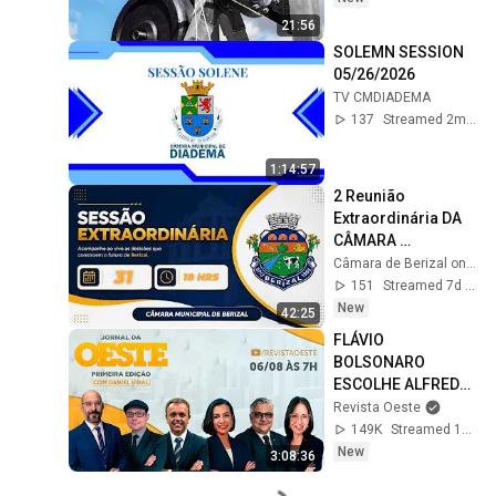
21:56
SOLEMN SESSION 
05/26/2026
TV CMDIADEMA
137
Streamed 2mo ago
1:14:57
2 Reunião 
Extraordinária DA 
CÂMARA 
MUNICIPAL DE 
Câmara de Berizal online
BERIZAL 2026 - 31-
151
Streamed 7d ago
07-2026.
New
42:25
FLÁVIO 
BOLSONARO 
ESCOLHE ALFREDO 
GASPAR PARA VICE 
Revista Oeste
- JORNAL DA OESTE 
149K
Streamed 1d ago
PRIMEIRA EDIÇÃO - 
New
3:08:36
06/08/26