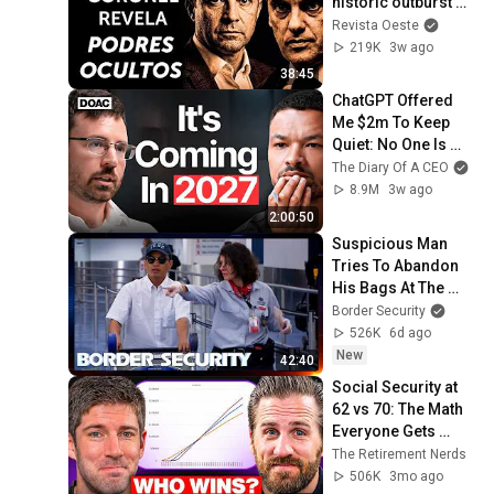
historic outburst 
and exposes the rot 
Revista Oeste
in politics
219K
3w ago
38:45
ChatGPT Offered 
Me $2m To Keep 
Quiet: No One Is 
Ready For What's 
The Diary Of A CEO
Coming!
8.9M
3w ago
2:00:50
Suspicious Man 
Tries To Abandon 
His Bags At The 
Border | DOUBLE 
Border Security
EPISODE | Border 
526K
6d ago
Security Australia
New
42:40
Social Security at 
62 vs 70: The Math 
Everyone Gets 
Wrong
The Retirement Nerds
506K
3mo ago