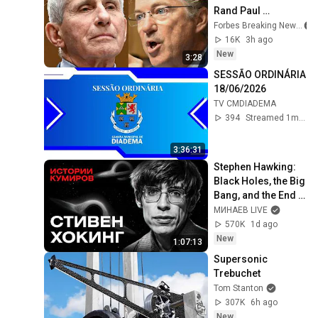
Rand Paul 
Excoriates Dr. Fauci 
Forbes Breaking News
For Pleading The 
16K
3h ago
Fifth
New
3:28
SESSÃO ORDINÁRIA 
18/06/2026
TV CMDIADEMA
394
Streamed 1mo ago
3:36:31
Stephen Hawking: 
Black Holes, the Big 
Bang, and the End 
of the Universe / 
МИНАЕВ LIVE
Idol Stories / 
570K
1d ago
MINAEV
New
1:07:13
Supersonic 
Trebuchet
Tom Stanton
307K
6h ago
New