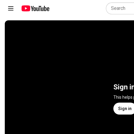
Sign i
This helps
Sign in