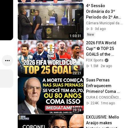
4ª Sessão 
Ordinária do 3º 
Período do 2º Ano 
da 16ª Legislatura
Câmara Municipal da Ilha de Itamaracá
3
3d ago
New
1:03:31
2026 FIFA World 
Cup™ ⚽ TOP 25 
GOALS of the 
Tournament
FOX Sports
1.5M
2w ago
22:21
Suas Pernas 
Enfraquecem 
Primeiro! Coma 
Esses 6 Alimentos 
CURA E CONSCIÊNCIA 🇧🇷
para Fortalecê-las 
224K
1mo ago
RÁPIDO
29:24
EXCLUSIVE: Mello 
Araújo makes 